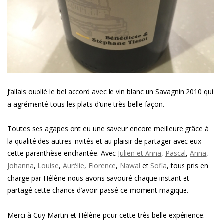
J’allais oublié le bel accord avec le vin blanc un Savagnin 2010 qui
a agrémenté tous les plats d’une très belle façon.
Toutes ses agapes ont eu une saveur encore meilleure grâce à
la qualité des autres invités et au plaisir de partager avec eux
cette parenthèse enchantée. Avec
Julien et Anna
,
Pascal
,
Anna
,
Johanna
,
Louise
,
Aurélie
,
Florence
,
Nawal
et
Sofia
, tous pris en
charge par Hélène nous avons savouré chaque instant et
partagé cette chance d’avoir passé ce moment magique.
Merci à Guy Martin et Hélène pour cette très belle expérience.