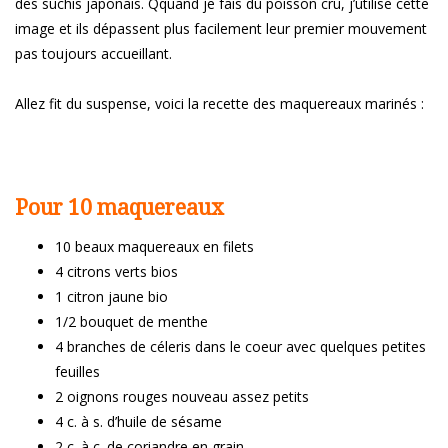
des suchis japonais. Qquand je fais du poisson cru, j’utilise cette
image et ils dépassent plus facilement leur premier mouvement
pas toujours accueillant.
Allez fit du suspense, voici la recette des maquereaux marinés :
Pour 10 maquereaux
10 beaux maquereaux en filets
4 citrons verts bios
1 citron jaune bio
1/2 bouquet de menthe
4 branches de céleris dans le coeur avec quelques petites
feuilles
2 oignons rouges nouveau assez petits
4 c. à s. d’huile de sésame
2 c. à c. de coriandre en grain