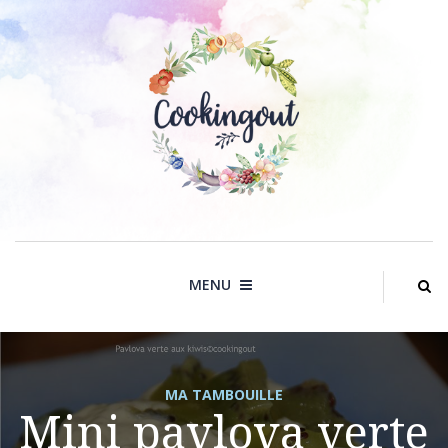
Skip
to
content
MENU
MA TAMBOUILLE
Mini pavlova verte