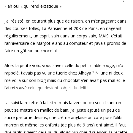
? ah oui « qui rend extatique ».
J’ai résisté, en courant plus que de raison, en m’engageant dans
des courses folles, La Parisienne et 20K de Paris, en nageant
régulièrement, un esprit sain dans un corps sain, MAIS, c’était
l’anniversaire de Margot 9 ans au compteur et j’avais promis de
faire un gâteau au chocolat.
Alors la petite voix, vous savez celle du petit diable rouge, m’a
rappelé, t’avais pas vu une tuerie chez Alhaya ? Ni une ni deux,
me voilà sur son blog mais du chocolat y’en avait pas mal et je
l’ai retrouvé
celui qui devient l’objet du délit
!
J’ai suivi la recette à la lettre mais la version ou soit disant on
peut se mettre en maillot de bain. J’ai juste ajouté un peu de
sucre parfumé dessus, une crème anglaise au café pour l’alibi
marron et même les enfants (de plus de 9 ans) ont aimé. Il faut
dire qu’ils avaient déjà bu du glögg (vin chaud suédois, la recette