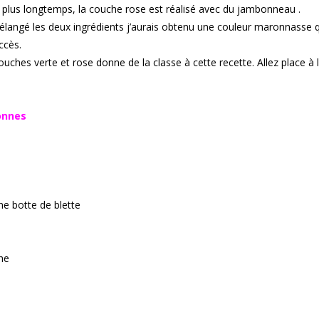
t plus longtemps, la couche rose est réalisé avec du jambonneau .
 mélangé les deux ingrédients j’aurais obtenu une couleur maronnasse 
ccès.
ches verte et rose donne de la classe à cette recette. Allez place à 
onnes
une botte de blette
he