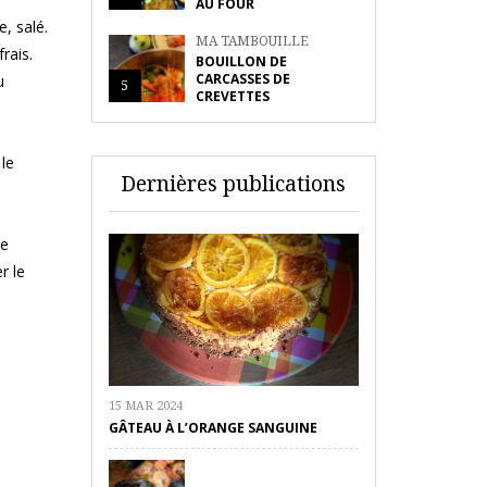
AU FOUR
, salé.
MA TAMBOUILLE
rais.
BOUILLON DE
CARCASSES DE
u
5
CREVETTES
 le
Dernières publications
le
r le
15 MAR 2024
GÂTEAU À L’ORANGE SANGUINE