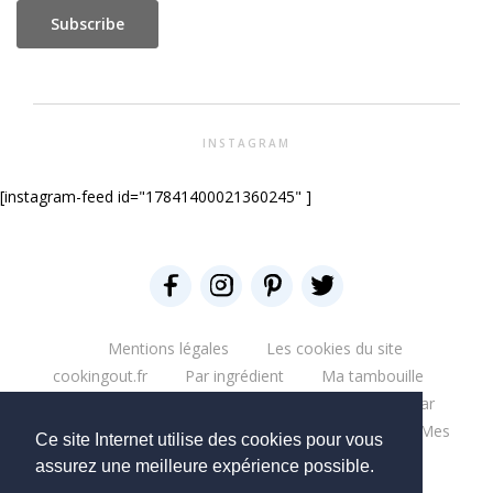
INSTAGRAM
[instagram-feed id="17841400021360245" ]
Mentions légales
Les cookies du site
cookingout.fr
Par ingrédient
Ma tambouille
Glouglou
Miam salé
Miam Sucré
Par
ingrédient
Mes aventures
Bonne table
Mes
Ce site Internet utilise des cookies pour vous
escapades
Que du blabla
Mes bouquins
assurez une meilleure expérience possible.
Mes moments pro
Mes chantiers