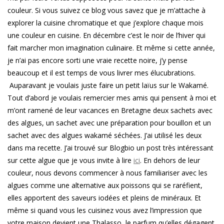
couleur. Si vous suivez ce blog vous savez que je m’attache à
explorer la cuisine chromatique et que j’explore chaque mois
une couleur en cuisine. En décembre c’est le noir de l’hiver qui
fait marcher mon imagination culinaire. Et même si cette année,
je n’ai pas encore sorti une vraie recette noire, j’y pense
beaucoup et il est temps de vous livrer mes élucubrations.
Auparavant je voulais juste faire un petit laïus sur le Wakamé.
Tout d’abord je voulais remercier mes amis qui pensent à moi et
m’ont ramené de leur vacances en Bretagne deux sachets avec
des algues, un sachet avec une préparation pour bouillon et un
sachet avec des algues wakamé séchées. J’ai utilisé les deux
dans ma recette. J’ai trouvé sur Blogbio un post très intéressant
sur cette algue que je vous invite à lire
ici
. En dehors de leur
couleur, nous devons commencer à nous familiariser avec les
algues comme une alternative aux poissons qui se raréfient,
elles apportent des saveurs iodées et pleins de minéraux. Et
même si quand vous les cuisinez vous avez l’impression que
votre maison devient une Thalasso, le parfum qu’elles dégagent