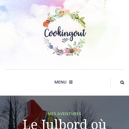
Skip
to
content
MENU
MES AVENTURES
Le Julbord où