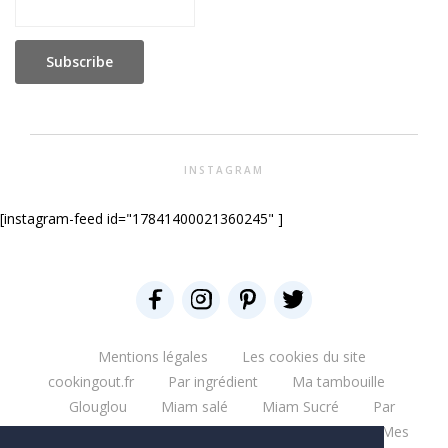
INSTAGRAM
[instagram-feed id="17841400021360245" ]
Mentions légales
Les cookies du site
cookingout.fr
Par ingrédient
Ma tambouille
Glouglou
Miam salé
Miam Sucré
Par
ingrédient
Mes aventures
Bonne table
Mes