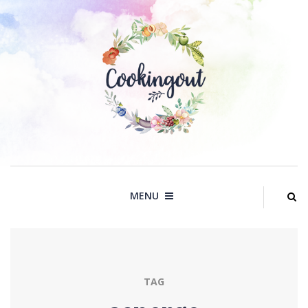
Skip
to
content
MENU
TAG