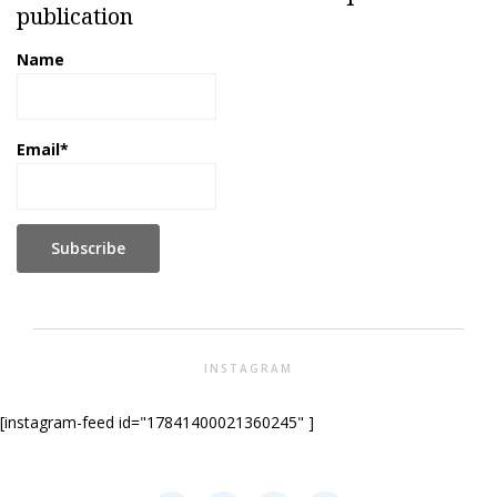
publication
Name
Email*
INSTAGRAM
[instagram-feed id="17841400021360245" ]