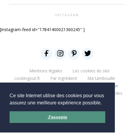
INSTAGRAM
[instagram-feed id="17841400021360245" ]
Mentions légales
Les cookies du site
cookingout.fr
Par ingrédient
Ma tambouille
Glouglou
Miam salé
Miam Sucré
Par
ingrédient
Mes aventures
Bonne table
Mes
Ce site Internet utilise des cookies pour vous
escapades
Que du blabla
Mes bouquins
assurez une meilleure expérience possible.
Mes moments pro
Mes chantiers
J'accepte
Copyright © 2026 - CookingOut