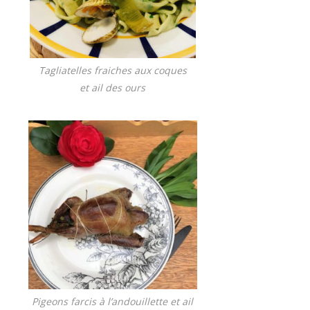
Tagliatelles fraiches aux coques
et ail des ours
Pigeons farcis à l’andouillette et ail