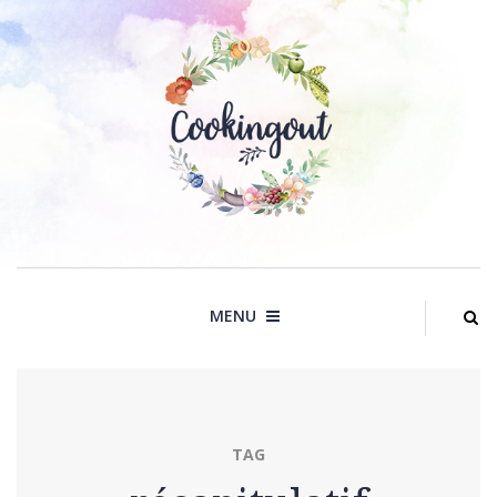
Skip
to
content
MENU
TAG