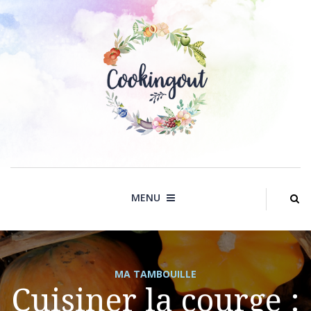
Skip
to
content
MENU
MA TAMBOUILLE
Cuisiner la courge :