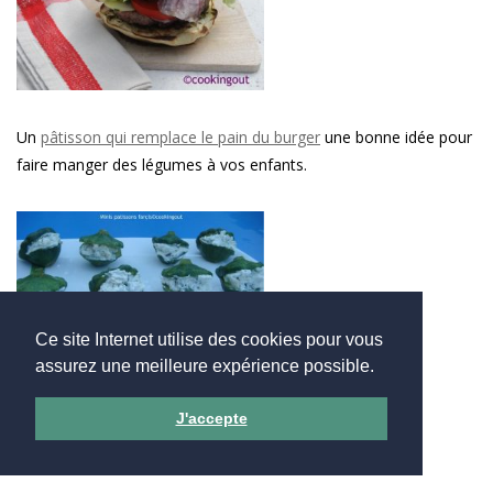
Un
pâtisson qui remplace le pain du burger
une bonne idée pour
faire manger des légumes à vos enfants.
Ce site Internet utilise des cookies pour vous
assurez une meilleure expérience possible.
En
version mini très mignon
pour l’apéro
J'accepte
Le Patidou