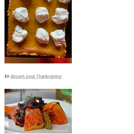
En
dessert pout Thanksgiving