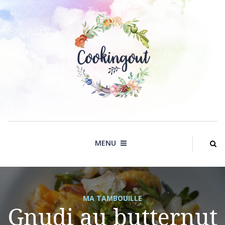
Skip
to
content
MENU
MA TAMBOUILLE
Gnudi au butternut