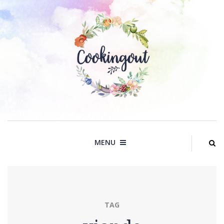
Skip
to
content
MENU
TAG