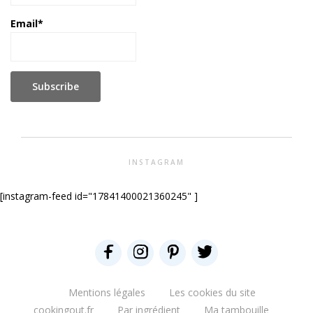
Email*
INSTAGRAM
[instagram-feed id="17841400021360245" ]
Mentions légales
Les cookies du site
cookingout.fr
Par ingrédient
Ma tambouille