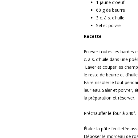
1 jaune d’oeuf
60 g de beurre
3 c. à s. d’huile
Sel et poivre
Recette
Enlever toutes les bardes et
c. à s. d’huile dans une poê
Laver et couper les champ
le reste de beurre et d’hui
Faire rissoler le tout pen
leur eau. Saler et poivrer, é
la préparation et réserver.
Préchauffer le four à 240°.
Étaler la pâte feuilletée a
Déposer le morceau de ros