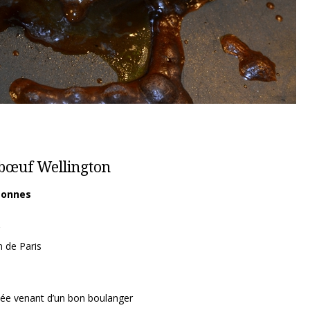
e bœuf Wellington
sonnes
 de Paris
tée venant d’un bon boulanger