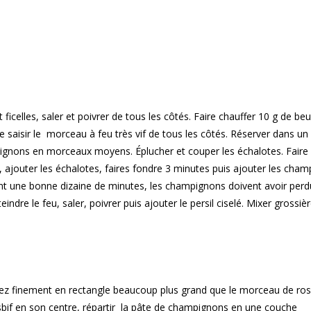
 ficelles, saler et poivrer de tous les côtés. Faire chauffer 10 g de beu
le saisir le morceau à feu très vif de tous les côtés. Réserver dans un 
ignons en morceaux moyens. Éplucher et couper les échalotes. Faire 
le, ajouter les échalotes, faires fondre 3 minutes puis ajouter les cha
dant une bonne dizaine de minutes, les champignons doivent avoir perd
teindre le feu, saler, poivrer puis ajouter le persil ciselé. Mixer grossi
ssez finement en rectangle beaucoup plus grand que le morceau de rosb
bif en son centre, répartir la pâte de champignons en une couche