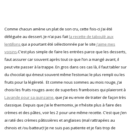
Comme chacun amène un plat de son cru, cette fois-ci j’ai été
déléguée au dessert. Je n’ai pas fait
la recette de taboulé aux
lentillons
qui a pourtant été sélectionnée par le site
j’aime mes
voisins
.C’est plus simple de faire les entrées parce que les desserts,
faut assurer car souvent après tout ce que l’on a mangé avant, il
peut vite passer à la trappe. En gros dans ces cas là, il faut tabler sur
du chocolat qui émeut souvent même l’estomac le plus rempli ou les
fruits pour la légèreté.
Et comme nous sommes au mois rouge, j’ai
choisi les fruits rouges avec de superbes framboises qui plaieront à
Lavande pour sa quinzaine
, que j’ai eu envie de traiter de façon très
classique. Depuis que j’ai le thermomix, je n’hésite plus à faire des
crèmes et des pâtes, voir les 2 pour une même recette. C’est que j’en
ai raté des crèmes pâtissières et anglaises (mal rattrapées au
chinois et /ou batteur)! Je ne suis pas patiente et je fais trop de