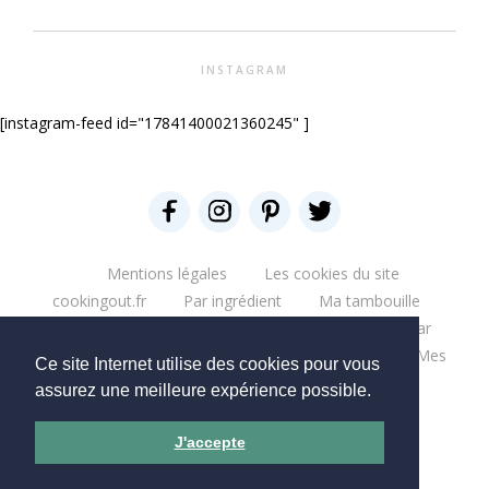
INSTAGRAM
[instagram-feed id="17841400021360245" ]
Mentions légales
Les cookies du site
cookingout.fr
Par ingrédient
Ma tambouille
Glouglou
Miam salé
Miam Sucré
Par
ingrédient
Mes aventures
Bonne table
Mes
Ce site Internet utilise des cookies pour vous
escapades
Que du blabla
Mes bouquins
assurez une meilleure expérience possible.
Mes moments pro
Mes chantiers
J'accepte
Copyright © 2026 - CookingOut