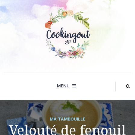
Skip
to
content
MENU
MA TAMBOUILLE
Velouté de fenouil