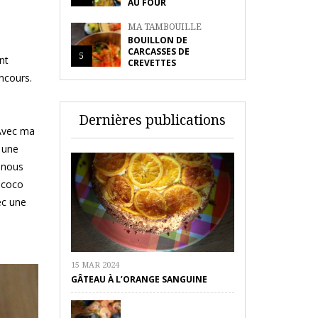
AU FOUR
MA TAMBOUILLE
BOUILLON DE
CARCASSES DE
5
nt
CREVETTES
oncours.
Dernières publications
 Avec ma
r une
e nous
e coco
ec une
15 MAR 2024
GÂTEAU À L’ORANGE SANGUINE