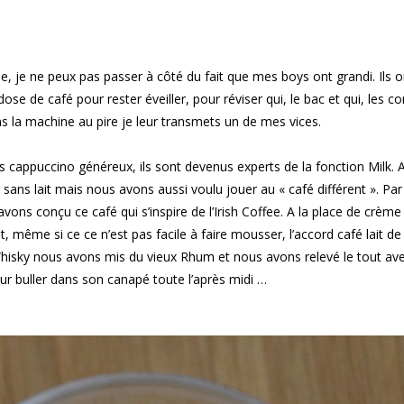
, je ne peux pas passer à côté du fait que mes boys ont grandi. Ils o
se de café pour rester éveiller, pour réviser qui, le bac et qui, les c
 la machine au pire je leur transmets un de mes vices.
es cappuccino généreux, ils sont devenus experts de la fonction Milk.
é sans lait mais nous avons aussi voulu jouer au « café différent ». Pa
avons conçu ce café qui s’inspire de l’Irish Coffee. A la place de crèm
t, même si ce ce n’est pas facile à faire mousser, l’accord café lait d
 Whisky nous avons mis du vieux Rhum et nous avons relevé le tout av
pour buller dans son canapé toute l’après midi …