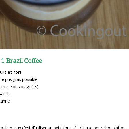
1 Brazil Coffee
urt et fort
 le pus gras possible
hum (selon vos goûts)
anille
 canne
o, le mieux c’est d’utiliser un petit fouet électrique pour chocolat ou