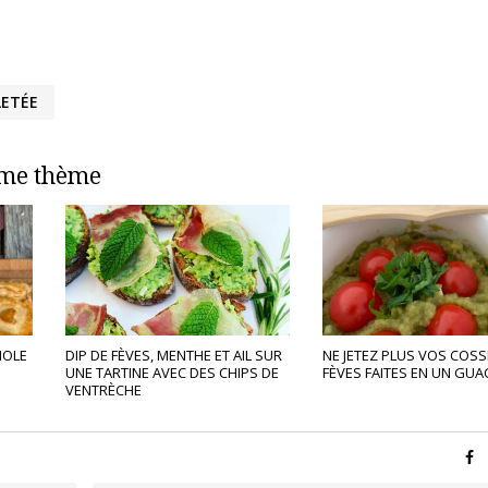
LETÉE
ême thème
NOLE
DIP DE FÈVES, MENTHE ET AIL SUR
NE JETEZ PLUS VOS COSS
UNE TARTINE AVEC DES CHIPS DE
FÈVES FAITES EN UN GUA
VENTRÈCHE