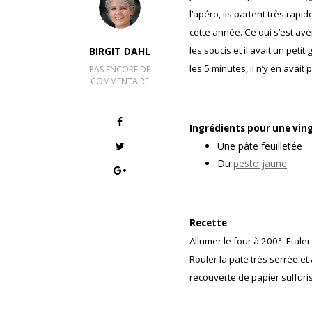
l’apéro, ils partent très rap
cette année. Ce qui s’est avér
les soucis et il avait un peti
BIRGIT DAHL
les 5 minutes, il n’y en avait p
PAS ENCORE DE
COMMENTAIRE
Ingrédients pour une ving
Une pâte feuilletée
Du
pesto jaune
Recette
Allumer le four à 200°. Etale
Rouler la pate très serrée e
recouverte de papier sulfuris