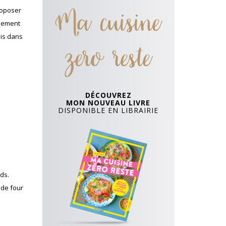
Ma cuisine
proposer
inement
uis dans
zero reste
DÉCOUVREZ
MON NOUVEAU LIVRE
DISPONIBLE EN LIBRAIRIE
ds.
 de four