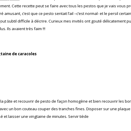
idement. Cette recette peut se faire avec tous les pestos que je vais vous 
é amusant, c’est que ce pesto sentait l’ail –c’est normal- et le persil certa
t gout subtil difficile à décrire. Curieux mes invités ont gouté délicatement p
lus. Ils avaient très faim !!!
taine de caracoles
r la pâte et recouvrir de pesto de façon homogène et bien recouvrir les bor
t avec un bon couteau couper des tranches fines. Disposer sur une plaque
é et laisser une vingtaine de minutes. Servir tiède