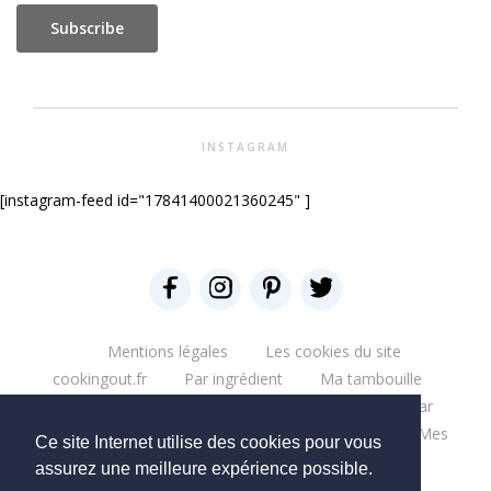
INSTAGRAM
[instagram-feed id="17841400021360245" ]
Mentions légales
Les cookies du site
cookingout.fr
Par ingrédient
Ma tambouille
Glouglou
Miam salé
Miam Sucré
Par
ingrédient
Mes aventures
Bonne table
Mes
Ce site Internet utilise des cookies pour vous
escapades
Que du blabla
Mes bouquins
assurez une meilleure expérience possible.
Mes moments pro
Mes chantiers