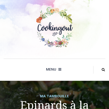
Skip
to
content
MENU
MA TAMBOUILLE
Epinards à la