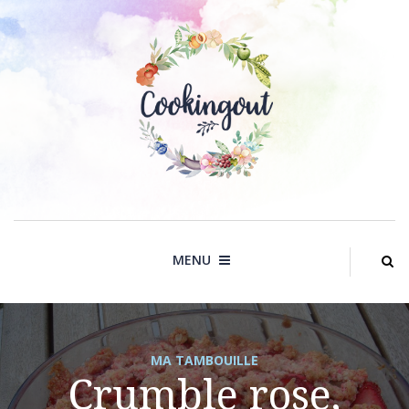
Skip
to
content
MENU
MA TAMBOUILLE
Crumble rose,