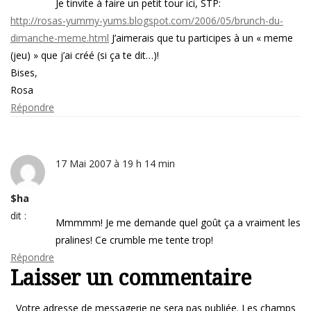
Je tinvite à faire un petit tour ici, STP:
http://rosas-yummy-yums.blogspot.com/2006/05/brunch-du-
dimanche-meme.html
J’aimerais que tu participes à un « meme
(jeu) » que j’ai créé (si ça te dit…)!
Bises,
Rosa
Répondre
17 Mai 2007 à 19 h 14 min
$ha
dit :
Mmmmm! Je me demande quel goût ça a vraiment les
pralines! Ce crumble me tente trop!
Répondre
Laisser un commentaire
Votre adresse de messagerie ne sera pas publiée.
Les champs