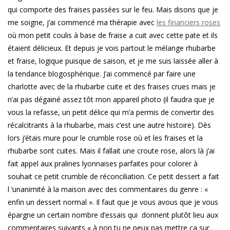
qui comporte des fraises passées sur le feu. Mais disons que je
me soigne, j’ai commencé ma thérapie avec
les financiers roses
où mon petit coulis à base de fraise a cuit avec cette pate et ils
étaient délicieux. Et depuis je vois partout le mélange rhubarbe
et fraise, logique puisque de saison, et je me suis laissée aller à
la tendance blogosphérique. J’ai commencé par faire une
charlotte avec de la rhubarbe cuite et des fraises crues mais je
n’ai pas dégainé assez tôt mon appareil photo (il faudra que je
vous la refasse, un petit délice qui m’a permis de convertir des
récalcitrants à la rhubarbe, mais c’est une autre histoire). Dès
lors j’étais mure pour le crumble rose où et les fraises et la
rhubarbe sont cuites. Mais il fallait une croute rose, alors là j’ai
fait appel aux pralines lyonnaises parfaites pour colorer à
souhait ce petit crumble de réconciliation. Ce petit dessert a fait
l ‘unanimité à la maison avec des commentaires du genre : «
enfin un dessert normal ». Il faut que je vous avous que je vous
épargne un certain nombre d’essais qui donnent plutôt lieu aux
commentaires suivants « à non tu ne peux pas mettre ça sur