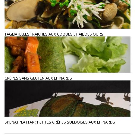
TAGLIATELLES FRAICHES AUX COQUES ET AIL DES OURS
CRÊPES SANS GLUTEN AUX ÉPINARDS
SPENATPLÄTTAR : PETITES CRÊPES SUÉDOISES AUX ÉPINARDS