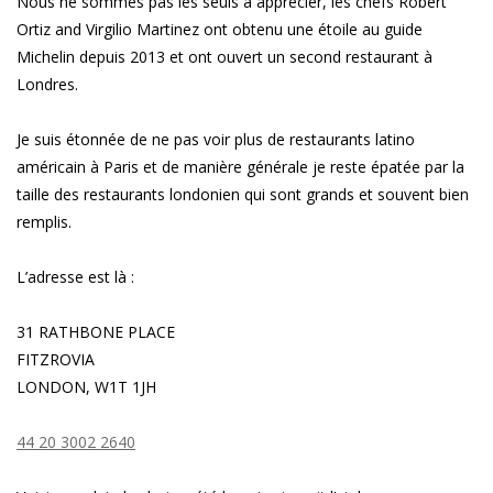
Nous ne sommes pas les seuls à apprécier, les chefs Robert
Ortiz and Virgilio Martinez ont obtenu une étoile au guide
Michelin depuis 2013 et ont ouvert un second restaurant à
Londres.
Je suis étonnée de ne pas voir plus de restaurants latino
américain à Paris et de manière générale je reste épatée par la
taille des restaurants londonien qui sont grands et souvent bien
remplis.
L’adresse est là :
31 RATHBONE PLACE
FITZROVIA
LONDON, W1T 1JH
44 20 3002 2640