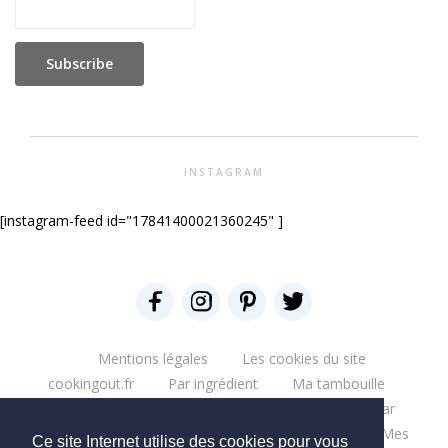
INSTAGRAM
[instagram-feed id="17841400021360245" ]
Mentions légales
Les cookies du site
cookingout.fr
Par ingrédient
Ma tambouille
Glouglou
Miam salé
Miam Sucré
Par
ingrédient
Mes aventures
Bonne table
Mes
Ce site Internet utilise des cookies pour vous