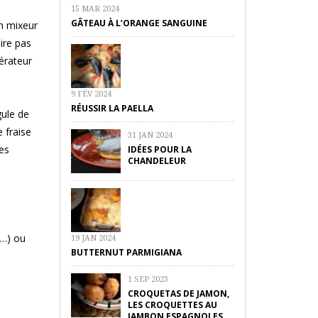
15 MAR 2024
GÂTEAU À L’ORANGE SANGUINE
un mixeur
ire pas
gérateur
9 FÉV 2024
RÉUSSIR LA PAELLA
gule de
 fraise
31 JAN 2024
es
IDÉES POUR LA
CHANDELEUR
r…) ou
19 JAN 2024
BUTTERNUT PARMIGIANA
1 SEP 2023
CROQUETAS DE JAMON,
LES CROQUETTES AU
JAMBON ESPAGNOLES