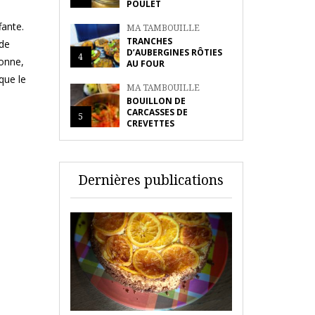
POULET
fante.
MA TAMBOUILLE
TRANCHES
 de
D’AUBERGINES RÔTIES
4
bonne,
AU FOUR
que le
MA TAMBOUILLE
BOUILLON DE
CARCASSES DE
5
CREVETTES
Dernières publications