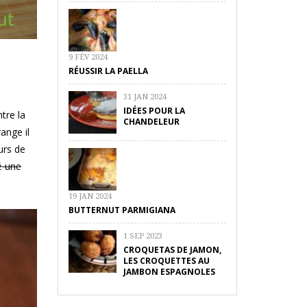
9 FÉV 2024
RÉUSSIR LA PAELLA
31 JAN 2024
IDÉES POUR LA
tre la
CHANDELEUR
ange il
urs de
é
une
19 JAN 2024
BUTTERNUT PARMIGIANA
1 SEP 2023
CROQUETAS DE JAMON,
LES CROQUETTES AU
JAMBON ESPAGNOLES