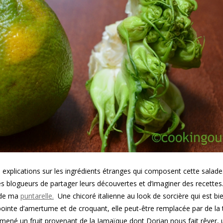
 explications sur les ingrédients étranges qui composent cette salade
des blogueurs de partager leurs découvertes et d’imaginer des recettes.
 de ma
puntarelle.
Une chicoré italienne au look de sorcière qui est bi
n pointe d’amertume et de croquant, elle peut-être remplacée par de la 
ramené un fruit provenant de la Jamaïque dont Dorian nous fait rêver, 