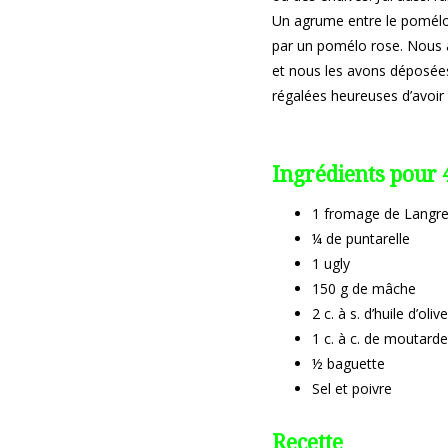
Un agrume entre le pomélo et
par un pomélo rose. Nous av
et nous les avons déposées
régalées heureuses d’avoir
Ingrédients pour 
1 fromage de Langres
¼ de puntarelle
1 ugly
150 g de mâche
2 c. à s. d’huile d’olive
1 c. à c. de moutarde
½ baguette
Sel et poivre
Recette