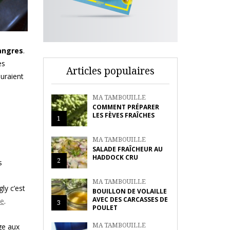
angres
.
es
Articles populaires
auraient
MA TAMBOUILLE
COMMENT PRÉPARER
LES FÈVES FRAÎCHES
1
MA TAMBOUILLE
SALADE FRAÎCHEUR AU
HADDOCK CRU
2
s
MA TAMBOUILLE
ly c’est
BOUILLON DE VOLAILLE
AVEC DES CARCASSES DE
ue
.
3
POULET
MA TAMBOUILLE
ge aux