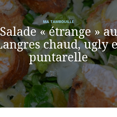
MA TAMBOUILLE
Salade « étrange » a
Langres chaud, ugly e
puntarelle