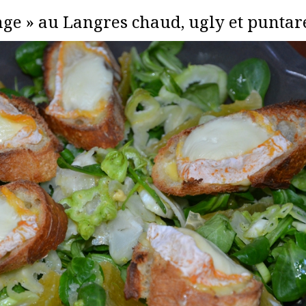
nge » au Langres chaud, ugly et puntar