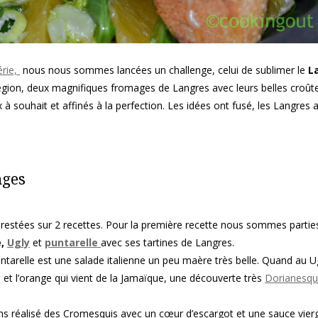
érie,
nous nous sommes lancées un challenge, celui de sublimer le
L
gion, deux magnifiques fromages de Langres avec leurs belles croût
 à souhait et affinés à la perfection. Les idées ont fusé, les Langres 
nges
estées sur 2 recettes. Pour la première recette nous sommes partie
,
Ugly
et
puntarelle
avec ses tartines de Langres.
untarelle est une salade italienne un peu maère très belle. Quand au Ug
et l’orange qui vient de la Jamaïque, une découverte très
Dorianesq
s réalisé des Cromesquis avec un cœur d’escargot et une sauce vier