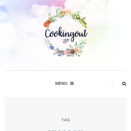
Skip
to
content
MENU
TAG