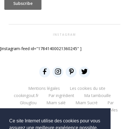
INSTAGRAM
[instagram-feed id="17841400021360245" ]
Mentions légales
Les cookies du site
cookingout.fr
Par ingrédient
Ma tambouille
Glouglou
Miam salé
Miam Sucré
Par
ingrédient
Mes aventures
Bonne table
Mes
escapades
Que du blabla
Mes bouquins
Ce site Internet utilise des cookies pour vous
Mes moments pro
Mes chantiers
assurez une meilleure expérience possible.