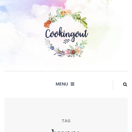
Skip
to
content
MENU
TAG