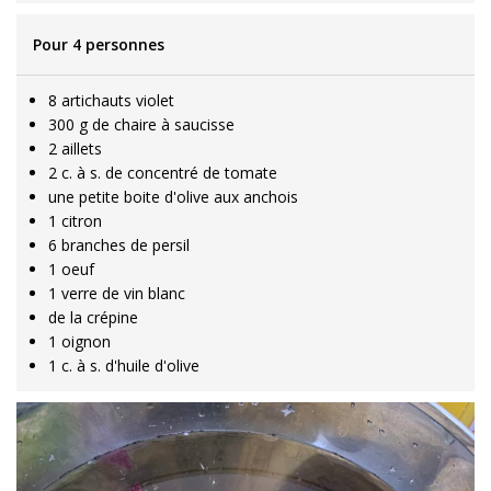
Pour 4 personnes
8 artichauts violet
300 g de chaire à saucisse
2 aillets
2 c. à s. de concentré de tomate
une petite boite d'olive aux anchois
1 citron
6 branches de persil
1 oeuf
1 verre de vin blanc
de la crépine
1 oignon
1 c. à s. d'huile d'olive