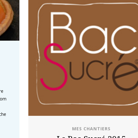
re
 nom
îche
MES CHANTIERS