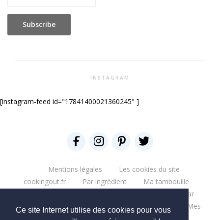
INSTAGRAM
[instagram-feed id="17841400021360245" ]
Mentions légales
Les cookies du site
cookingout.fr
Par ingrédient
Ma tambouille
Glouglou
Miam salé
Miam Sucré
Par
ingrédient
Mes aventures
Bonne table
Mes
Ce site Internet utilise des cookies pour vous
escapades
Que du blabla
Mes bouquins