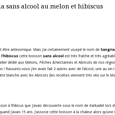
a sans alcool au melon et hibiscus
ut-être antinomique. Mais j’ai certainement usurpé le nom de
Sangria
 l’hibiscus
cette boisson
sans alcool
est très fraîche et très agréable.
atelier dédié aux Melons, Pêches &Nectarines et Abricots de nos régio
 Rassurez-vous j’en avais fait 2 autres avec de l’alcool, une au vin 
e blanche avec les Abricots (les recettes viennent très vite sur le bl
isson à l’hibicus que j’avais découverte sous le nom de Karkadet lors
and j’avais 15 ans. J’associe cette boisson à la chaleur alors qu’une 