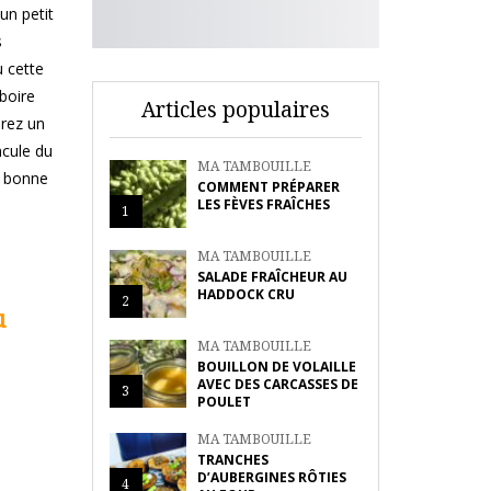
un petit
s
u cette
 boire
Articles populaires
érez un
ncule du
MA TAMBOUILLE
ne bonne
COMMENT PRÉPARER
LES FÈVES FRAÎCHES
1
MA TAMBOUILLE
SALADE FRAÎCHEUR AU
HADDOCK CRU
2
u
MA TAMBOUILLE
BOUILLON DE VOLAILLE
AVEC DES CARCASSES DE
3
POULET
MA TAMBOUILLE
TRANCHES
D’AUBERGINES RÔTIES
4