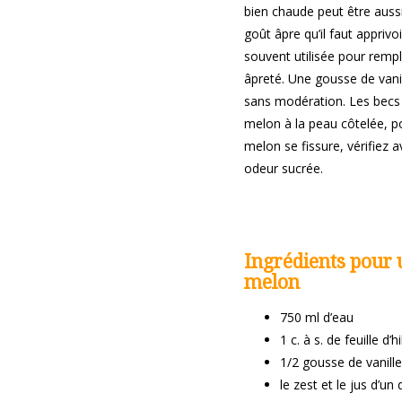
bien chaude peut être aussi 
goût âpre qu’il faut apprivo
souvent utilisée pour rempl
âpreté. Une gousse de vanill
sans modération. Les becs 
melon à la peau côtelée, po
melon se fissure, vérifiez a
odeur sucrée.
Ingrédients pour u
melon
750 ml d’eau
1 c. à s. de feuille d
1/2 gousse de vanille
le zest et le jus d’un