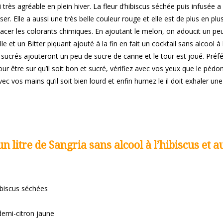
très agréable en plein hiver. La fleur d’hibiscus séchée puis infusée a 
iser. Elle a aussi une très belle couleur rouge et elle est de plus en plu
acer les colorants chimiques. En ajoutant le melon, on adoucit un pe
e et un Bitter piquant ajouté à la fin en fait un cocktail sans alcool à
sucrés ajouteront un peu de sucre de canne et le tour est joué. Préf
ur être sur qu’il soit bon et sucré, vérifiez avec vos yeux que le pédo
vec vos mains qu’il soit bien lourd et enfin humez le il doit exhaler u
n litre de Sangria sans alcool à l’hibiscus et a
’hibiscus séchées
 demi-citron jaune