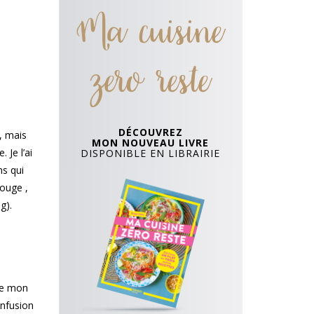
Ma cuisine
zero reste
DÉCOUVREZ
, mais
MON NOUVEAU LIVRE
 Je l’ai
DISPONIBLE EN LIBRAIRIE
ns qui
rouge ,
og).
 de mon
infusion