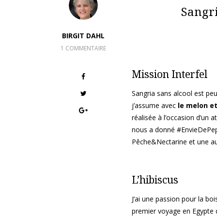
Sangri
BIRGIT DAHL
1 COMMENTAIRE
Mission Interfel
Sangria sans alcool est pe
j’assume avec
le melon et
réalisée à l’occasion d’un 
nous a donné #EnvieDePeps !
Pêche&Nectarine et une autr
L’hibiscus
J’ai une passion pour la bo
premier voyage en Egypte qu