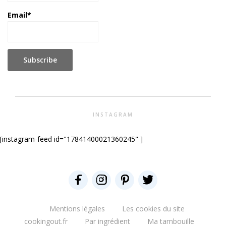
Email*
INSTAGRAM
[instagram-feed id="17841400021360245" ]
Mentions légales
Les cookies du site
cookingout.fr
Par ingrédient
Ma tambouille