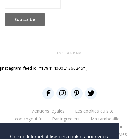
INSTAGRAM
[instagram-feed id="17841400021360245" ]
Mentions légales
Les cookies du site
cookingout.fr
Par ingrédient
Ma tambouille
Glouglou
Miam salé
Miam Sucré
Par
ingrédient
Mes aventures
Bonne table
Mes
Ce site Internet utilise des cookies pour vous