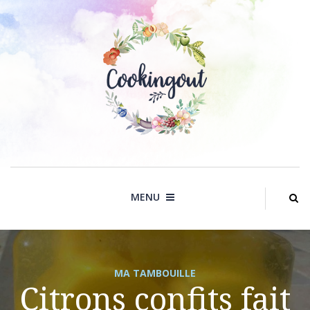
Skip
to
content
MENU
MA TAMBOUILLE
Citrons confits fait