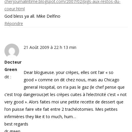
cherjournalintime.blogspot.com/2007/02/pigs-aux-restos-du-
coeur.html
God bless ya all. Mike Delfino
Répondre
21 Août 2009 à 22 h 13 min
Docteur
Green
Dear blogueuse. your crèpes, elles ont l’air « so
dit :
good » comme on dit chez nous, mais au Chicago
general Hospital, on n’a pas le gaz (le chef pense que
c’est trop dangerous)et les crèpes cuites à l’electricité c’est « not
very good ». Alors faites moi une petite recette de dessert que
l’on puisse faire vite fait entre 2 trachéotomies. Mes petites
infirmières they like it to much, hum…
best regards
dr green