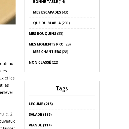
BONNE TABLE
(14)
MES ESCAPADES
(43)
QUE DU BLABLA
(291)
MES BOUQUINS
(35)
MES MOMENTS PRO
(28)
MES CHANTIERS
(28)
NON CLASSÉ
(22)
 couteau
 des
x et les
et les
Tags
 enlever
LÉGUME (215)
uile, 2
SALADE (136)
nouveaux
VIANDE (114)
t laisser