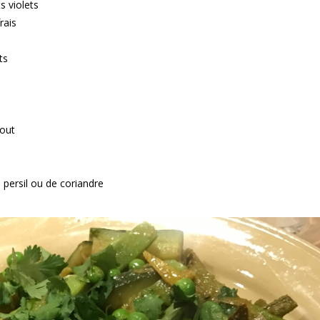
s violets
rais
ts
nout
persil ou de coriandre