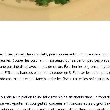
les dures des artichauts violets, puis tourner autour du cœur avec un
 feuilles. Couper les cœur en 4 morceaux. Conserver un peu des pieds
 une bassine d’eau avec un jus de citron. Éplucher les oignons nouveau
. Effiler les haricots plats et les couper en 3. Écosser les petits pois 
nde casserole d’eau et faire blanchir les fèves. Faites les refroidir puis
u mieux un plat en tajine faire revenir les artichauts dans un fond d’h
server. Ajouter les courgettes coupées en tronçons et les oignons 
 minutes puis ajouter les épices et 1 verres d’eau. Fermer la cocotte e