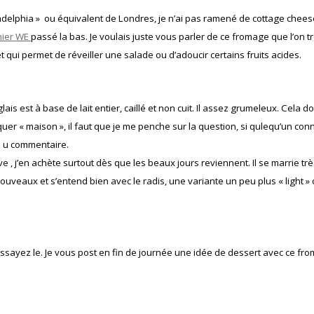
adelphia »
ou équivalent de Londres, je n’ai pas ramené de cottage chee
nier WE
passé la bas. Je voulais juste vous parler de ce fromage que l’on t
 qui permet de réveiller une salade ou d’adoucir certains fruits acides.
s est à base de lait entier, caillé et non cuit. Il assez grumeleux. Cela doi
quer « maison », il faut que je me penche sur la question, si qulequ’un conn
sé u commentaire.
e , j’en achète surtout dès que les beaux jours reviennent. Il se marrie tr
uveaux et s’entend bien avec le radis, une variante un peu plus « light »
ssayez le. Je vous post en fin de journée une idée de dessert avec ce fr