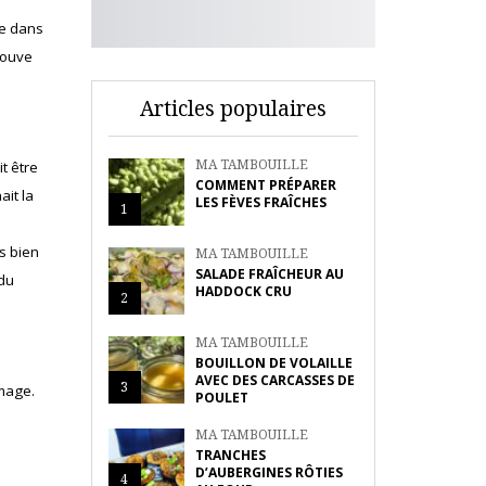
se dans
rouve
Articles populaires
MA TAMBOUILLE
t être
COMMENT PRÉPARER
ait la
LES FÈVES FRAÎCHES
1
ès bien
MA TAMBOUILLE
SALADE FRAÎCHEUR AU
 du
HADDOCK CRU
2
MA TAMBOUILLE
BOUILLON DE VOLAILLE
AVEC DES CARCASSES DE
3
omage.
POULET
MA TAMBOUILLE
TRANCHES
D’AUBERGINES RÔTIES
4