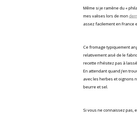
Même si je ramène du « phil
mes valises lors de mon
der
assez facilement en France et
Ce fromage typiquement anglai
relativement aisé de le fabri
recette n’hésitez pas à lais
En attendant quand j’en trouv
avec les herbes et oignons no
beurre et sel.
Si vous ne connaissez pas, e