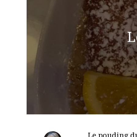
L
Le pouding d