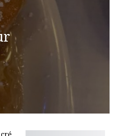
ur
ucré