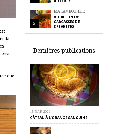
AU FOUR
MA TAMBOUILLE
BOUILLON DE
CARCASSES DE
5
CREVETTES
est
fin de
nes
Dernières publications
 envie
rce que
15 MAR 2024
GÂTEAU À L’ORANGE SANGUINE