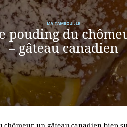
MA TAMBOUILLE
e pouding du chôme
– gâteau canadien
u chômeur, un gâteau canadien bien s