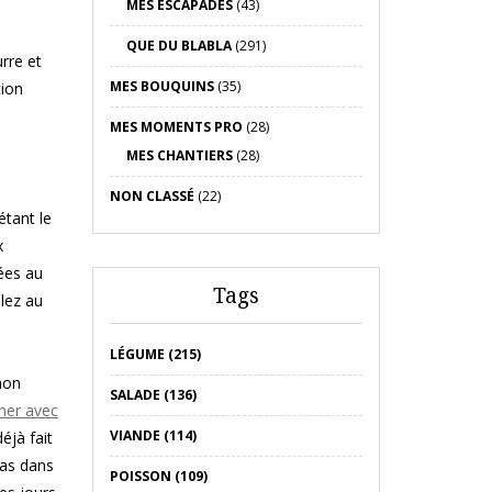
MES ESCAPADES
(43)
QUE DU BLABLA
(291)
rre et
MES BOUQUINS
(35)
tion
MES MOMENTS PRO
(28)
MES CHANTIERS
(28)
NON CLASSÉ
(22)
étant le
x
ées au
Tags
lez au
LÉGUME (215)
mon
SALADE (136)
iner avec
VIANDE (114)
éjà fait
pas dans
POISSON (109)