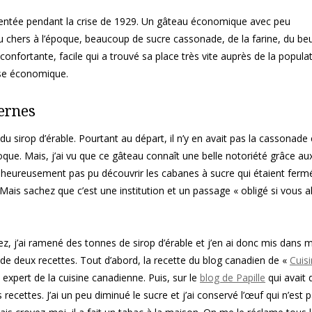
nventée pendant la crise de 1929. Un gâteau économique avec peu
eu chers à l’époque, beaucoup de sucre cassonade, de la farine, du beu
confortante, facile qui a trouvé sa place très vite auprès de la popula
ise économique.
ernes
du sirop d’érable. Pourtant au départ, il n’y en avait pas la cassonade 
oque. Mais, j’ai vu que ce gâteau connaît une belle notoriété grâce au
alheureusement pas pu découvrir les cabanes à sucre qui étaient ferm
is sachez que c’est une institution et un passage « obligé si vous al
j’ai ramené des tonnes de sirop d’érable et j’en ai donc mis dans 
 de deux recettes. Tout d’abord, la recette du blog canadien de «
Cuis
expert de la cuisine canadienne. Puis, sur le
blog de Papille
qui avait d
recettes. J’ai un peu diminué le sucre et j’ai conservé l’œuf qui n’est 