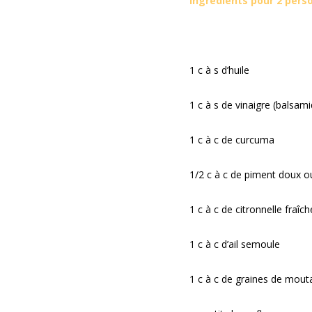
Ingrédients pour 2 pers
1 c à s d’huile
1 c à s de vinaigre (balsam
1 c à c de curcuma
1/2 c à c de piment doux o
1 c à c de citronnelle fraîc
1 c à c d’ail semoule
1 c à c de graines de mout