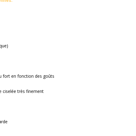
onnes:
ique)
u fort en fonction des goûts
he ciselée très finement
arde