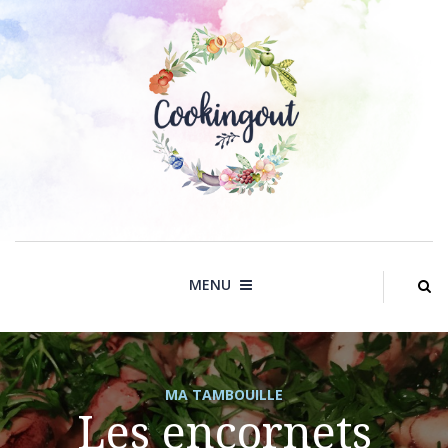
Skip
to
content
MENU
MA TAMBOUILLE
Les encornets