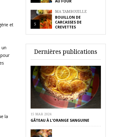
AU FOUR
MA TAMBOUILLE
BOUILLON DE
CARCASSES DE
5
érie et
CREVETTES
s un
Dernières publications
 pour
mes
15 MAR 2024
ue la
GÂTEAU À L’ORANGE SANGUINE