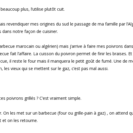
eaucoup plus, l’utilise plutôt cuit.
vais revendiquer mes origines du sud le passage de ma famille par l’Alg
s dans notre façon de cuisiner.
barbecue marocain ou algérien) mais j’arrive à faire mes poivrons dan
ue fait l’affaire. La cuisson du poivron permet de finir les braises. Et
cue, il reste le four mais il manquera le petit goût de fumé. Une de 
in, les vieux qui se mettent sur le gaz, c’est pas mal aussi.
es poivrons grillés ? C’est vraiment simple.
er. On les met sur un barbecue (four ou grille-pain à gaz) , on attend q
 et on les retourne.