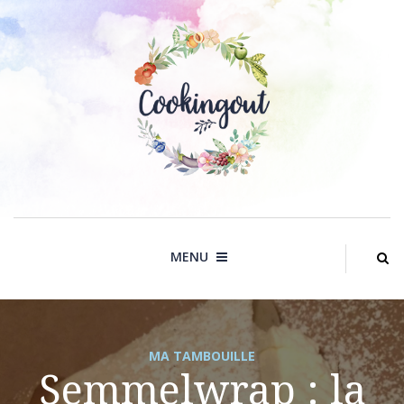
Skip
to
content
MENU
MA TAMBOUILLE
Semmelwrap : la