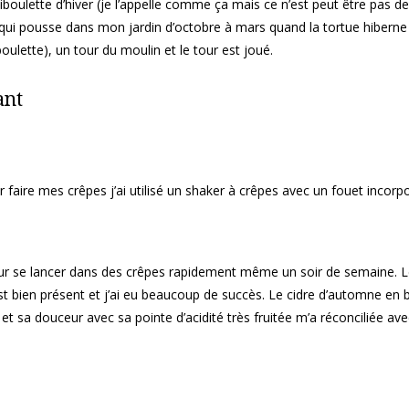
iboulette d’hiver (je l’appelle comme ça mais ce n’est peut être pas de
 qui pousse dans mon jardin d’octobre à mars quand la tortue hiberne 
boulette), un tour du moulin et le tour est joué.
ant
 faire mes crêpes j’ai utilisé un shaker à crêpes avec un fouet incor
our se lancer dans des crêpes rapidement même un soir de semaine. Le
st bien présent et j’ai eu beaucoup de succès. Le cidre d’automne en 
et sa douceur avec sa pointe d’acidité très fruitée m’a réconciliée ave