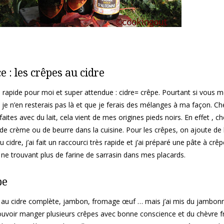
e : les crêpes au cidre
rès rapide pour moi et super attendue : cidre= crêpe. Pourtant si vous 
je n’en resterais pas là et que je ferais des mélanges à ma façon. C
faites avec du lait, cela vient de mes origines pieds noirs. En effet , 
, de crème ou de beurre dans la cuisine. Pour les crêpes, on ajoute de 
u cidre, j’ai fait un raccourci très rapide et j’ai préparé une pâte à crê
e, ne trouvant plus de farine de sarrasin dans mes placards.
pe
pe au cidre complète, jambon, fromage œuf … mais j’ai mis du jambon
ouvoir manger plusieurs crêpes avec bonne conscience et du chèvre f