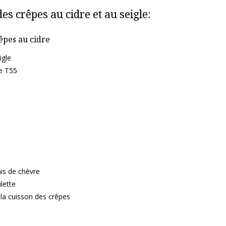
des crêpes au cidre et au seigle:
êpes au cidre
igle
pe T55
is de chèvre
lette
 la cuisson des crêpes