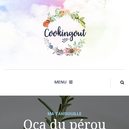
Skip
to
content
MENU
MA TAMBOUILLE
Oca du pérou