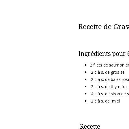
Recette de Gra
Ingrédients pour 
2 filets de saumon e
2 c à s. de gros sel
2 c à s. de baies ros
2 c à s. de thym frai
4 c à s. de sirop de 
2 c à s. de miel
Recette