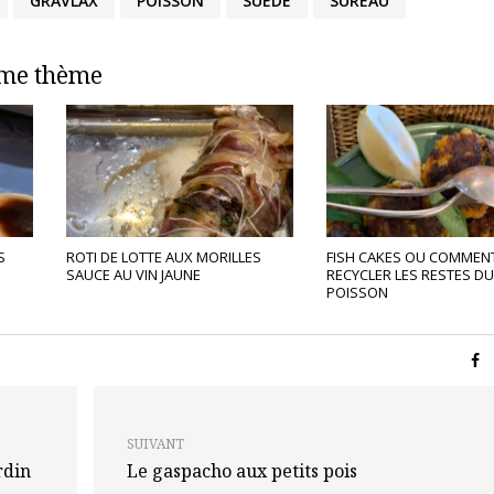
GRAVLAX
POISSON
SUÈDE
SUREAU
ême thème
S
ROTI DE LOTTE AUX MORILLES
FISH CAKES OU COMMEN
SAUCE AU VIN JAUNE
RECYCLER LES RESTES DU
POISSON
SUIVANT
rdin
Le gaspacho aux petits pois