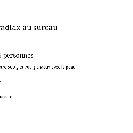
vadlax au sureau
6 personnes
ntre 500 g et 700 g chacun avec la peau
e
s
sureau