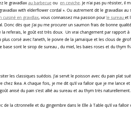
ez le gravadlax
au barbecue
ou
en ceviche
. Je n’ai pas pu résister, il m
gravadlax with elderflower cordal ». Ou autrement dit le gravadlax au 
 cuisiné en gravdlax
, vous connaissez ma passion pour
le sureau
et 
al. Donc dès que j’ai pu me procurer un saumon frais de bonne qualité,
 je la referais, le goût est très doux. Un vrai changement par rapport 
plus corsé avec l’aneth, le poivre de la jamaïque et les clous de girof
e base sont le sirop de sureau , du miel, les baies roses et du thym fra
siter les classiques suédois. J’ai servit le poisson avec du pain plat sué
 chez Ikea. A chaque fois, je me dit qu’il va falloir que je me lance e
t goût anisé du pain s’est allié au sureau et au thym très naturellement.
c de la citronnelle et du gingembre dans le Elle à Table qu’il va falloir