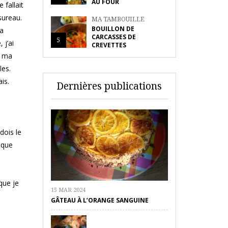
AU FOUR
e fallait
sureau.
MA TAMBOUILLE
BOUILLON DE
la
CARCASSES DE
5
 j’ai
CREVETTES
à ma
les.
is.
Dernières publications
dois le
t que
 que je
15 MAR 2024
GÂTEAU À L’ORANGE SANGUINE