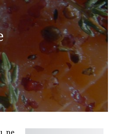
e
u, ne