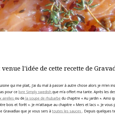
 venue l’idée de cette recette de Grava
uisine qui me plait, j’ai du mal à passer à autre chose alors je m’en in
 cas pour ce
livre Simply swedish
que m’a offert ma tante. Après les de
 airelles
ou de
la soupe de rhubarbe
du chapitre « Au jardin ». Ainsi q
itre bois et forêt ». Je m’attaque au chapitre « Mers et lacs ». Je vous
que Gravadlax que je vous sers à
toutes les sauces
. Depuis quelques 