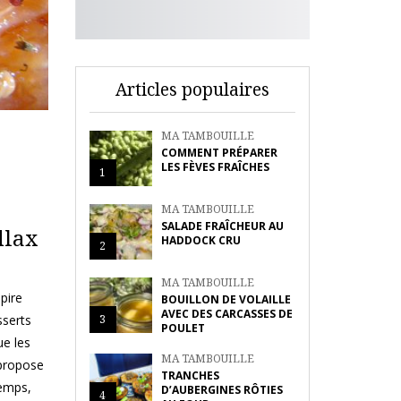
Articles populaires
MA TAMBOUILLE
COMMENT PRÉPARER
LES FÈVES FRAÎCHES
1
MA TAMBOUILLE
SALADE FRAÎCHEUR AU
dlax
HADDOCK CRU
2
MA TAMBOUILLE
spire
BOUILLON DE VOLAILLE
AVEC DES CARCASSES DE
3
sserts
POULET
ue les
MA TAMBOUILLE
 propose
TRANCHES
temps,
D’AUBERGINES RÔTIES
4