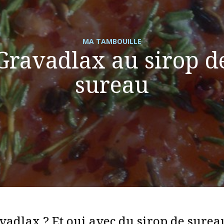
MA TAMBOUILLE
Gravadlax au sirop d
sureau
adlax ? Et oui avec du sirop de surea