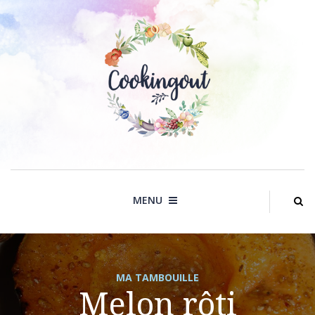
Skip
to
content
MENU
MA TAMBOUILLE
Melon rôti