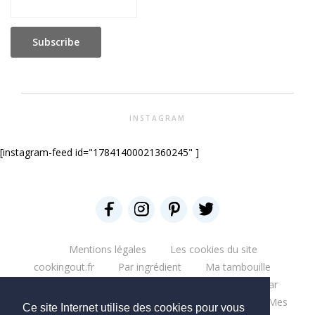
INSTAGRAM
[instagram-feed id="17841400021360245" ]
Mentions légales
Les cookies du site
cookingout.fr
Par ingrédient
Ma tambouille
Glouglou
Miam salé
Miam Sucré
Par
ingrédient
Mes aventures
Bonne table
Mes
Ce site Internet utilise des cookies pour vous