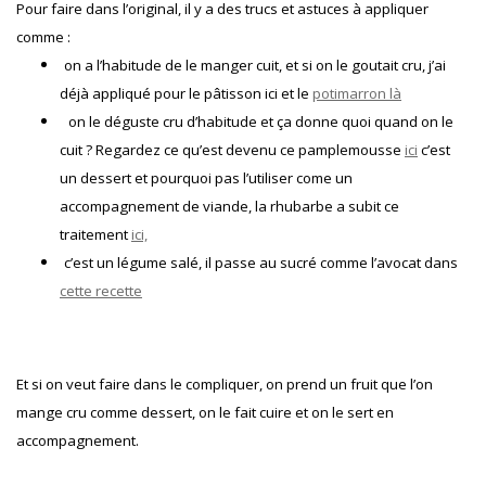
Pour faire dans l’original, il y a des trucs et astuces à appliquer
comme :
on a l’habitude de le manger cuit, et si on le goutait cru, j’ai
déjà appliqué pour le pâtisson ici et le
potimarro
n là
on le déguste cru d’habitude et ça donne quoi quand on le
cuit ? Regardez ce qu’est devenu ce pamplemousse
ici
c’est
un dessert et pourquoi pas l’utiliser come un
accompagnement de viande, la rhubarbe a subit ce
traitement
ici,
c’est un légume salé, il passe au sucré comme l’avocat dans
cette recette
Et si on veut faire dans le compliquer, on prend un fruit que l’on
mange cru comme dessert, on le fait cuire et on le sert en
accompagnement.